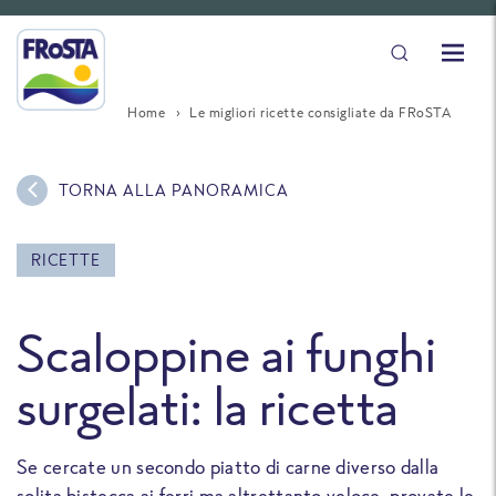
Home
Le migliori ricette consigliate da FRoSTA
TORNA ALLA PANORAMICA
RICETTE
Scaloppine ai funghi
surgelati: la ricetta
Se cercate un secondo piatto di carne diverso dalla
solita bistecca ai ferri ma altrettanto veloce, provate le