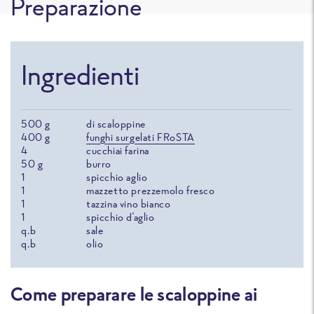
Preparazione
Ingredienti
500
g
di scaloppine
400
g
funghi surgelati FRoSTA
4
cucchiai farina
50
g
burro
1
spicchio aglio
1
mazzetto prezzemolo fresco
1
tazzina vino bianco
1
spicchio d'aglio
q.b
sale
q.b
olio
Come preparare le scaloppine ai