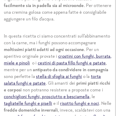
facilmente sia in padella sia al microonde
. Per ottenere
una cremina golosa come appena fatte è consigliabile
aggiungere un filo d’acqua.
In questa ricetta ci siamo concentrati sull’abbinamento
con la carne, ma i funghi possono accompagnare
moltissimi piatti adatti ad ogni occasione
. Per un
aperitivo originale provate i
crostini con funghi, burrata,
miele e pinoli
o i
cestini di pasta fillo funghi e patate
,
mentre per un
antipasto da condividere in compagnia
sono perfette la
stella di sfoglia ai funghi
o la
torta
salata funghi e patate
. Gli amanti dei
primi piatti ricchi
e corposi
non potranno resistere a proposte come i
conchiglioni funghi, prosciutto e besciamella
, le
tagliatelle funghi e piselli
e il
risotto funghi e noci
. Nelle
fredde domeniche invernali
, invece, scaldatevi con una