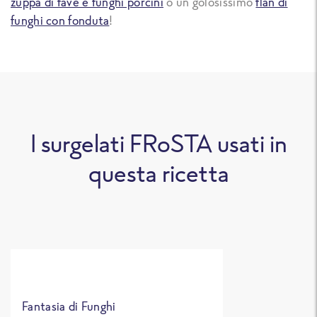
zuppa di fave e funghi porcini
o un golosissimo
flan di
funghi con fonduta
!
I surgelati FRoSTA usati in
questa ricetta
Fantasia di Funghi