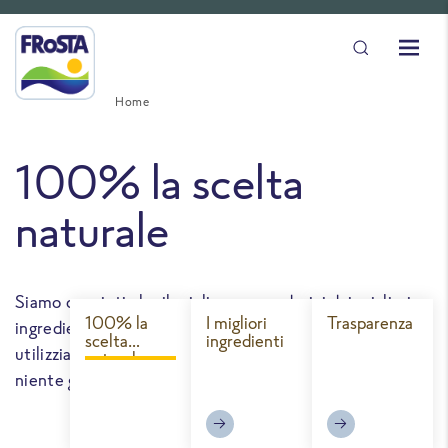
Home
100% la scelta
naturale
Siamo convinti che il miglior sapore derivi dai migliori
100% la
I migliori
Trasparenza
ingredienti naturali. Ecco perché da FRoSTA non
scelta
ingredienti
utilizziamo formaggio finto, niente aromi aggiunti,
naturale
niente grandi E con numeri dietro.