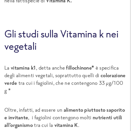
nella fattispecie di
Vitamina K.
Gli studi sulla Vitamina k nei
vegetali
La
vitamina k1
, detta anche
fillochinone*
è specifica
degli alimenti vegetali, soprattutto quelli di
colorazione
verde
tra cui i fagiolini, che ne contengono 33
μg/100
g
*
Oltre, infatti, ad essere un
alimento piuttosto saporito
e invitante
, i fagiolini contengono molti
nutrienti utili
all’organismo
tra cui la
vitamina K
.