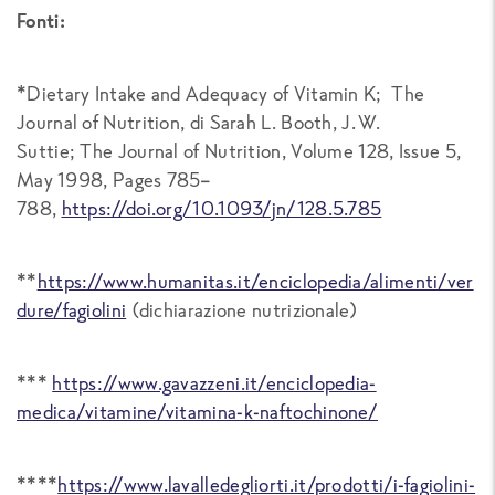
Fonti:
*Dietary Intake and Adequacy of Vitamin K;
The
Journal of Nutrition
, di Sarah L. Booth, J. W.
Suttie;
The Journal of Nutrition
, Volume 128, Issue 5,
May 1998, Pages 785–
788,
https://doi.org/10.1093/jn/128.5.785
**
https://www.humanitas.it/enciclopedia/alimenti/ver
dure/fagiolini
(dichiarazione nutrizionale)
***
https://www.gavazzeni.it/enciclopedia-
medica/vitamine/vitamina-k-naftochinone/
****
https://www.lavalledegliorti.it/prodotti/i-fagiolini-