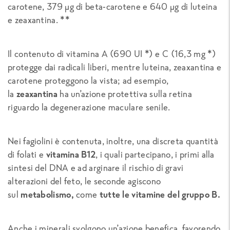
carotene, 379 µg di beta-carotene e 640 µg di luteina
e zeaxantina. **
Il contenuto di vitamina A (690 UI *) e C (16,3 mg *)
protegge dai radicali liberi, mentre luteina, zeaxantina e
carotene proteggono la vista; ad esempio,
la
zeaxantina
ha un’azione protettiva sulla retina
riguardo la degenerazione maculare senile.
Nei fagiolini è contenuta, inoltre, una discreta quantità
di folati e
vitamina B12
, i quali partecipano, i primi alla
sintesi del DNA e ad arginare il rischio di gravi
alterazioni del feto, le seconde agiscono
sul
metabolismo,
come
tutte le vitamine del gruppo B.
Anche i minerali svolgono un’azione benefica, favorendo