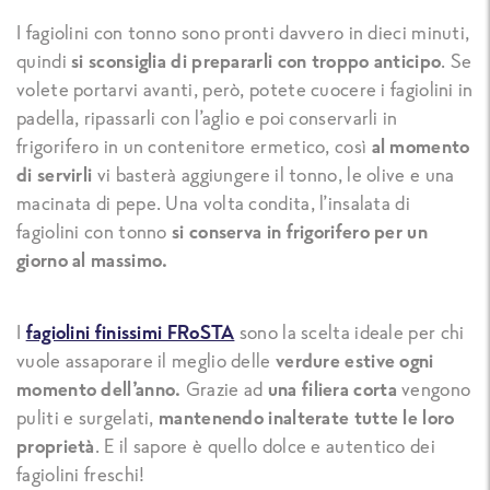
I fagiolini con tonno sono pronti davvero in dieci minuti,
quindi
si sconsiglia di prepararli con troppo anticipo
. Se
volete portarvi avanti, però, potete cuocere i fagiolini in
padella, ripassarli con l’aglio e poi conservarli in
frigorifero in un contenitore ermetico, così
al momento
di servirli
vi basterà aggiungere il tonno, le olive e una
macinata di pepe. Una volta condita, l’insalata di
fagiolini con tonno
si conserva in frigorifero
per un
giorno al massimo.
I
fagiolini finissimi FRoSTA
sono la scelta ideale per chi
vuole assaporare il meglio delle
verdure estive ogni
momento dell’anno.
Grazie ad
una filiera corta
vengono
puliti e surgelati,
mantenendo inalterate tutte le loro
proprietà
. E il sapore è quello dolce e autentico dei
fagiolini freschi!