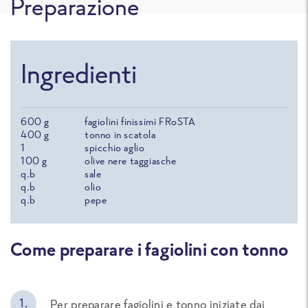
Preparazione
Ingredienti
600
g
fagiolini finissimi FRoSTA
400
g
tonno in scatola
1
spicchio aglio
100
g
olive nere taggiasche
q.b
sale
q.b
olio
q.b
pepe
Come preparare i fagiolini con tonno
Per preparare fagiolini e tonno iniziate dai