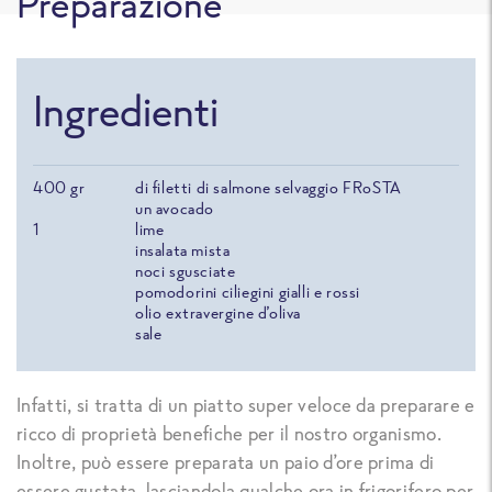
Preparazione
Ingredienti
400
gr
di filetti di salmone selvaggio FRoSTA
un avocado
1
lime
insalata mista
noci sgusciate
pomodorini ciliegini gialli e rossi
olio extravergine d’oliva
sale
Infatti, si tratta di un piatto super veloce da preparare e
ricco di proprietà benefiche per il nostro organismo.
Inoltre, può essere preparata un paio d’ore prima di
essere gustata, lasciandola qualche ora in frigorifero per