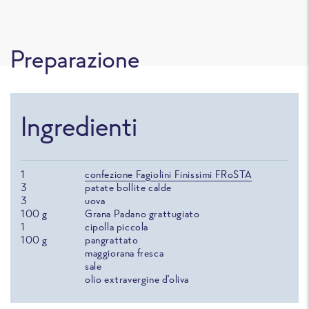
Preparazione
Ingredienti
1
confezione Fagiolini Finissimi FRoSTA​
3
patate bollite calde
3
uova
100
g
Grana Padano grattugiato​
1
cipolla piccola​
100
g
pangrattato
maggiorana fresca
sale
olio extravergine d’oliva​