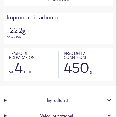
Impronta di carbonio
222g
ca
CO
e / 100g
2
TEMPO DI
PESO DELLA
PREPARAZIONE
CONFEZIONE
4
450
ca
min
g
Ingredienti
Valori nutrizionali