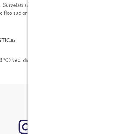
. Surgelati subito dopo la pesca.
ifico sud orientale). Ottimo per zuppe, panati pronti o come
TICA:
°C) vedi data sulla confezione.
Una volta scongelato il pr