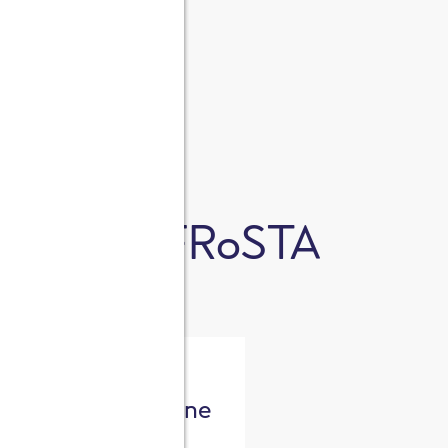
i
l naturale" FRoSTA
etti di Nasello al
rtoccio con Limone