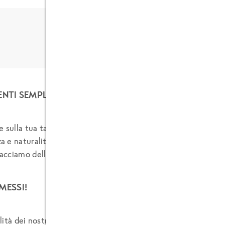
TI SEMPLICI E NATURALI come quelli che useresti tu.
e sulla tua tavola il sapore autentico e della natura, puntan
 e naturalità.
cciamo della trasparenza e della naturalità un valore fonda
ESSI!
lità dei nostri filetti di Nasello al naturale: già porzionati e 