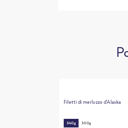
Po
Filetti di merluzzo d'Alaska
340g
300g