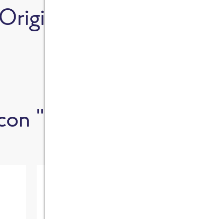
Origine degli ingredient
 con "Filetti di nasello a
Nasello al forno con
Fil
patate
ca