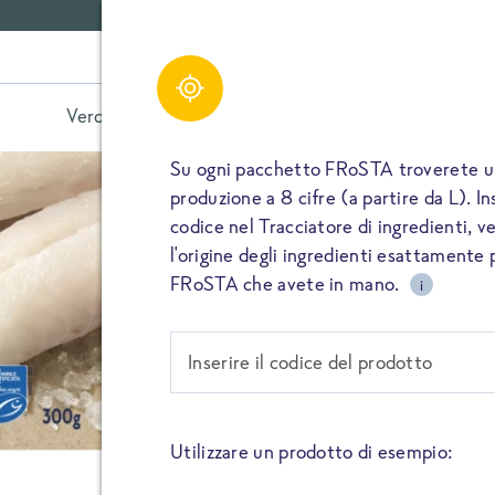
Valutazioni per Filetti
Share
al naturale
Verdure
Minestroni e zuppe
Piat
Su ogni pacchetto FRoSTA troverete un
rale
Valutazioni (
0
)
produzione a 8 cifre (a partire da L). 
codice nel Tracciatore di ingredienti, ve
CONDIVIDI
l'origine degli ingredienti esattamente 
FRoSTA che avete in mano.
i
MOSTRA LE VALUTAZIO
VOTA
VISUALIZZA TUTTE LE VA
CONDIVIDI
Filetti di nasell
Inserire il codice del prodotto
APPUNTALO
Compila tutti i campi contrassegnati con (*). Il tu
Scopri i Filetti di Nasello s
verrà pubblicato. Se inserisci il tuo nome, appari
teneri, delicati e 100% natur
accanto alla tua valutazione.
Utilizzare un prodotto di esempio:
CONDIVIDI
artificiali, coloranti né esalt