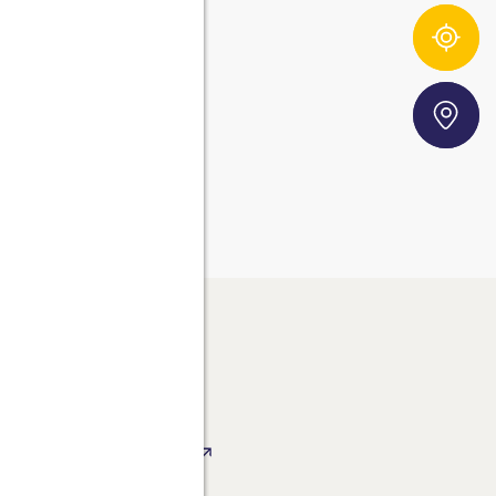
cia l’origine degli ingredienti FRoSTA
Storefinder
ROSTA AG
ROSTA INTERNATIONAL