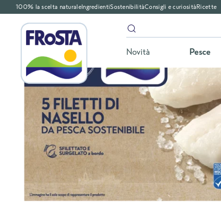
100% la scelta naturale
Ingredienti
Sostenibilità
Consigli e curiosità
Ricette
Novità
Pesce
Home
Filetti di nasello al natu