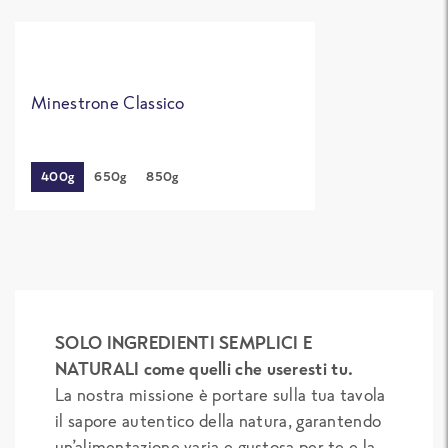
Minestrone Classico
400g
650g
850g
SOLO INGREDIENTI SEMPLICI E
NATURALI come quelli che useresti tu.
La nostra missione è portare sulla tua tavola
il sapore autentico della natura, garantendo
un’alimentazione varia e gustosa per te e la