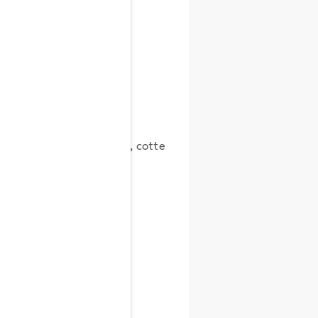
 essere consumate crude, cotte
i vitamine.
 vellutate e brodi.