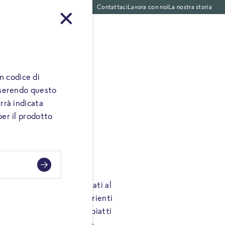
Contattaci
Lavora con noi
La nostra storia
ti pronti
 codice di
Inserendo questo
rrà indicata
per il prodotto
ncioni
i più conosciuti e consumati al
satili, sono ricche di nutrienti
ente a ricette semplici e piatti
vivace e il sapore delicato,