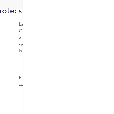
ote: storia, origini e caratterist
La carota (
Daucus carota subsp. sativus
) appartie
Originaria dell’Asia centrale, era già conosciuta in
2.000 anni fa, ma le prime varietà diffuse in Eur
viola e giallo. Solo dal XVII secolo, in Olanda, è c
la più diffusa al mondo.
È una pianta biennale, coltivata come annuale, che
commestibile carnosa e ricca di carotenoidi.