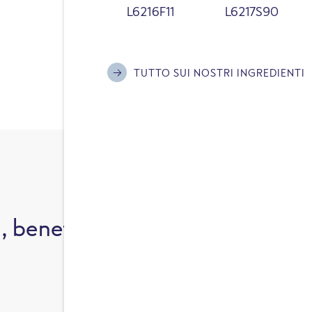
L6216F11
L6217S90
arricchiscono naturalmente 
gusto e leggerezza.
TUTTO SUI NOSTRI INGREDIENTI
, benefici e come cucinarle