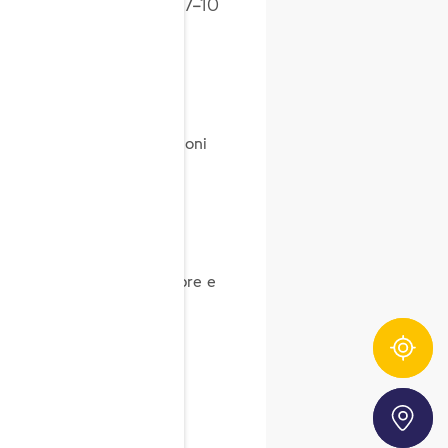
 in sacchetti forati, fino a 7–10
i.
enti, ideali per preparazioni
mente per non perdere fibre e
cia l’origine degli ingredienti FRoSTA
Storefinder