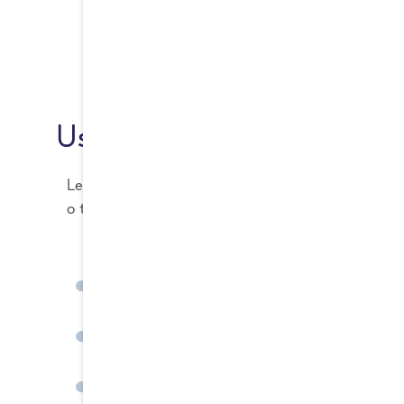
Usi culinari delle carote
Le carote sono estremamente versatili e possono
o trasformate:
Crude in insalata
: croccanti e fresche.
Centrifugati e succhi
: rinfrescanti e ricchi d
Zuppe e minestre
: base dolce e naturale per