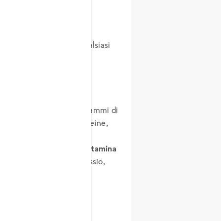
rote
datto praticamente a qualsiasi
a 41 kcal
, con circa 10 grammi di
rali - 0,9 grammi di proteine,
articolarmente ricche di
 contenere
vitamina K1, vitamina
 principali apportano potassio,