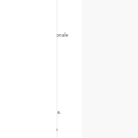
 carote
ie al loro profilo nutrizionale
ore della vitamina A),
itario.
stinale e la sazietà.
tenere stabile la glicemia.
 e polifenoli che aiutano a