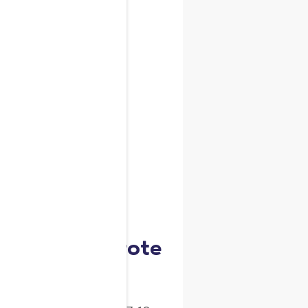
a.
cchero di canna.
late speziate.
iano delle carote