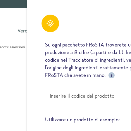
Verdure
Minestroni e zuppe
Piat
Su ogni pacchetto FRoSTA troverete un
arote arancioni
produzione a 8 cifre (a partire da L). 
codice nel Tracciatore di ingredienti, ve
l'origine degli ingredienti esattamente 
I NOSTRI INGREDIENTI
FRoSTA che avete in mano.
i
Carote ara
Inserire il codice del prodotto
Le carote sono tra gli ortagg
mondo. Dolci, croccanti e ver
Utilizzare un prodotto di esempio:
preziosi e si adattano facilm
elaborati. Con il loro colore 