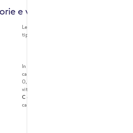
orie e valori nutrizionali delle ca
Le carote sono un alimento leggero e nutriente, a
tipo di dieta.
In
100 grammi di carote crude si trovano in medi
carboidrati - compresi 4,7 grammi di zuccheri natu
0,2 grammi di grassi e 2,8 grammi di fibre. Sono p
vitamina A sotto forma di beta-carotene, oltre a
C e diverse vitamine del gruppo B
. Tra i minerali
calcio, magnesio e fosforo.