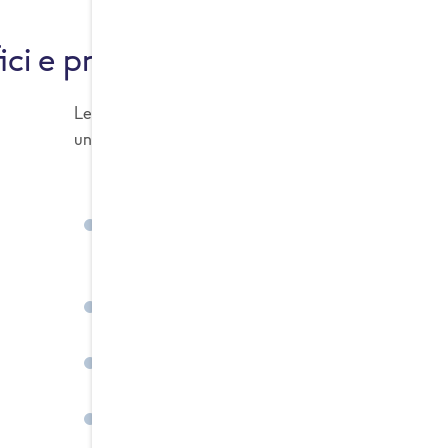
ci e proprietà nutrizionali delle
Le carote sono considerate un “super-ortaggio” graz
unico:
Fonte eccezionale di beta-carotene
(precurs
fondamentale per la vista e il sistema immun
Ricche di fibre
: favoriscono la regolarità inte
Basso indice glicemico
: contribuiscono a man
Ricche di antiossidanti naturali
: carotenoidi
contrastare lo stress ossidativo.