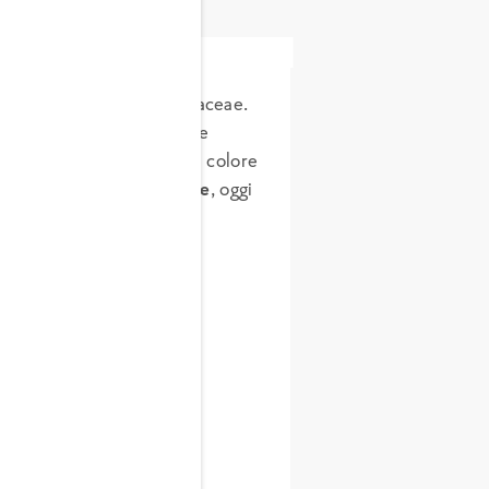
iche
ne alla famiglia delle Apiaceae.
 Persia e Afghanistan oltre
opa nel Medioevo erano di colore
omparsa la
carota arancione
, oggi
 sviluppa una radice