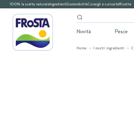
100% la scelta naturale
Ingredienti
Sostenibilità
Consigli e curiosità
Ricette
Novità
Pesce
Home
I nostri ingredienti
C