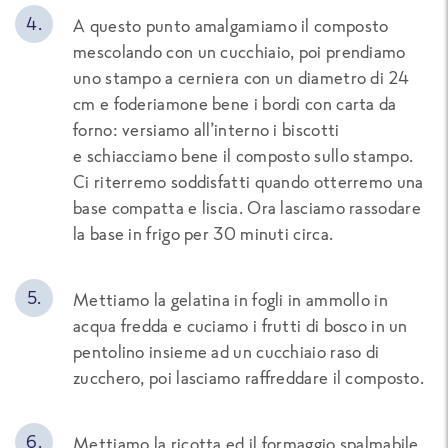
A questo punto amalgamiamo il composto
mescolando con un cucchiaio, poi prendiamo
uno stampo a cerniera
con un
diametro di 24
cm e foderiamone bene i bordi con carta da
forno: versiamo all’interno i biscotti
e
schiacciamo bene il composto sullo stampo.
Ci riterremo soddisfatti quando otterremo una
base compatta e liscia. Ora lascia
mo
rassodare
la base in fri
go per 30 minuti circa.
Mettiamo la gelatina in fogli in ammollo in
acqua fredda e cuciamo i frutti di bosco in un
pentolino insieme ad un cucchiaio raso di
zucchero, poi lasciamo raffreddare il composto.
Mettiamo la ricotta ed il formaggio spalmabile