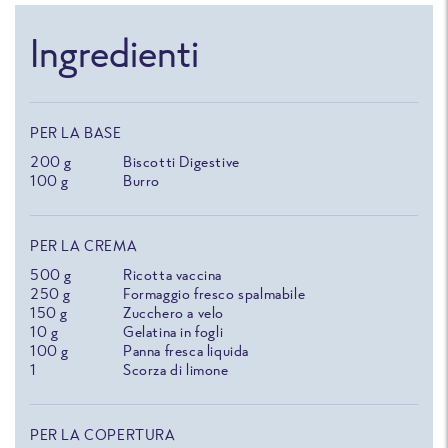
Ingredienti
PER LA BASE
200
g
Biscotti Digestive
100
g
Burro
PER LA CREMA
500
g
Ricotta vaccina
250
g
Formaggio fresco spalmabile
150
g
Zucchero a velo
10
g
Gelatina in fogli
100
g
Panna fresca liquida
1
Scorza di limone
PER LA COPERTURA