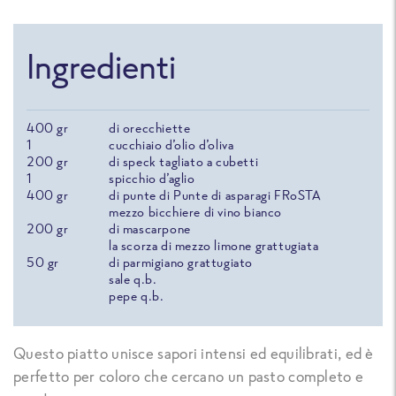
Ingredienti
400
gr
di orecchiette
1
cucchiaio d’olio d’oliva
200
gr
di speck tagliato a cubetti
1
spicchio d’aglio
400
gr
di punte di Punte di asparagi FRoSTA
mezzo bicchiere di vino bianco
200
gr
di mascarpone
la scorza di mezzo limone grattugiata
50
gr
di parmigiano grattugiato
sale q.b.
pepe q.b.
Questo piatto unisce sapori intensi ed equilibrati, ed è
perfetto per coloro che cercano un pasto completo e