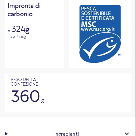
Impronta di
carbonio
324g
ca
CO
e / 100g
2
PESO DELLA
CONFEZIONE
360
g
Ingredienti