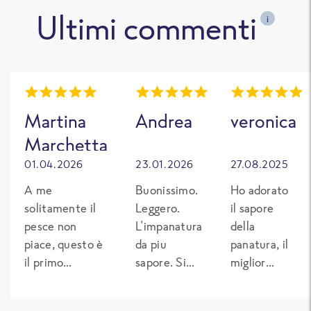
Ultimi commenti
i
Martina
Andrea
veronica
Marchetta
01.04.2026
23.01.2026
27.08.2025
A me
Buonissimo.
Ho adorato
solitamente il
Leggero.
il sapore
pesce non
L'impanatura
della
piace, questo è
da piu
panatura, il
il primo
sapore. Si
miglior
prodotto di
sente che è
filetto di
pesce surgelato
fatto senza
merluzzo