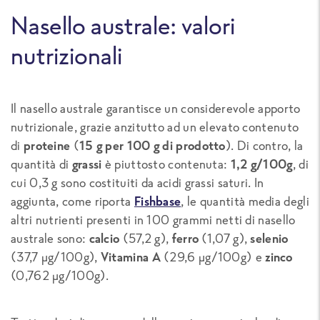
Nasello australe: valori
nutrizionali
Il nasello australe garantisce un considerevole apporto
nutrizionale, grazie anzitutto ad un elevato contenuto
di
proteine
(
15 g per 100 g di prodotto
). Di contro, la
quantità di
grassi
è piuttosto contenuta:
1,2 g/100g
, di
cui 0,3 g sono costituiti da acidi grassi saturi. In
aggiunta, come riporta
Fishbase
, le quantità media degli
altri nutrienti presenti in 100 grammi netti di nasello
australe sono:
calcio
(57,2 g),
ferro
(1,07 g),
selenio
(37,7 μg/100g),
Vitamina A
(29,6 μg/100g) e
zinco
(0,762 μg/100g).