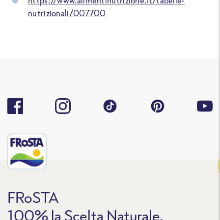
https://www.alimentinutrizione.it/tabelle-
nutrizionali/007700
Traccia
FRoSTA
100% la Scelta Naturale.