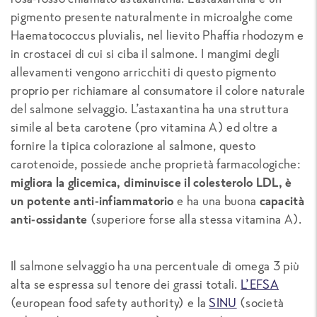
pigmento presente naturalmente in microalghe come
Haematococcus pluvialis, nel lievito Phaffia rhodozym e
in crostacei di cui si ciba il salmone. I mangimi degli
allevamenti vengono arricchiti di questo pigmento
proprio per richiamare al consumatore il colore naturale
del salmone selvaggio. L’astaxantina ha una struttura
simile al beta carotene (pro vitamina A) ed oltre a
fornire la tipica colorazione al salmone, questo
carotenoide, possiede anche proprietà farmacologiche:
migliora la glicemica, diminuisce il colesterolo LDL, è
un potente anti-infiammatorio
e ha una buona
capacità
anti-ossidante
(superiore forse alla stessa vitamina A).
Il salmone selvaggio ha una percentuale di omega 3 più
alta se espressa sul tenore dei grassi totali.
L’EFSA
(european food safety authority) e la
SINU
(società