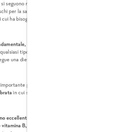
si seguono regimi alimentari e dietetici di qualche tipo, uno
ischi per la salute è quello di
non fornire all’organismo i nutri
i cui ha bisogno per svolgere le sue funzioni normalmente.
ndamentale, consultare il proprio medico
o uno specialista p
qualsiasi tipo di regime alimentare dietetico: una cattiva a
egue una dieta, può portare a molte carenze vitaminiche e p
 importante per ottenere una perdita di peso quindi è di
seg
ibrata
in cui si ottengano tutti i nutrienti necessari.
ono eccellenti
per questo scopo perché è una pianta
e
vitamina B, ferro, magnesio, amminoacidi, flavonoidi, vita