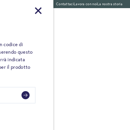
Contattaci
Lavora con noi
La nostra storia
ti pronti
 codice di
Inserendo questo
rrà indicata
per il prodotto