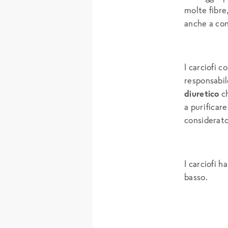
molte fibre,
anche a cont
I carciofi 
responsabil
diuretico
ch
a purificar
considerato
I carciofi 
basso.