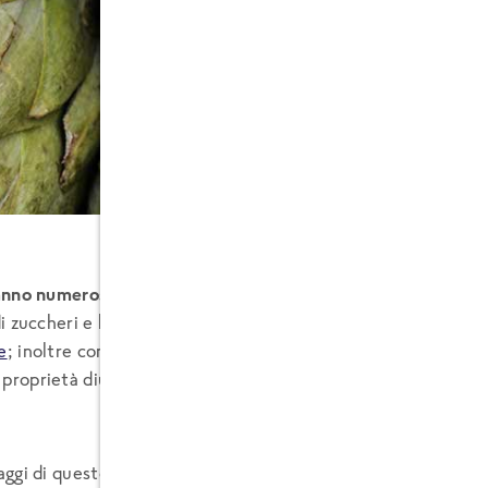
hanno numerosi benefici:
sono ricchi di fibre, scoraggiano l’a
 di zuccheri e hanno capacità depurative,
antiossidanti e anti
e
; inoltre contribuiscono a migliorare il metabolismo del feg
proprietà diuretiche.
taggi di questo alimento sono indiscutibili, bisogna comunque