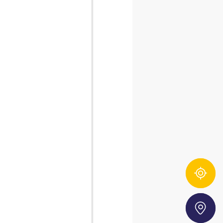
00 ml, 92
cia l’origine degli ingredienti FRoSTA
Storefinder
cca