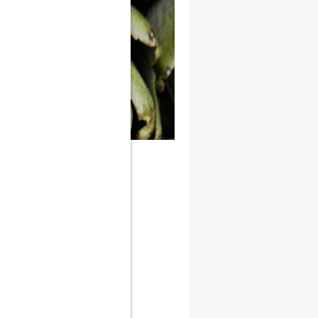
ssorbimento
tumorali
ato e
 ricordare