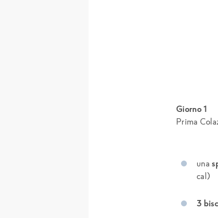
Giorno 1
Prima Cola
una
s
cal)
3 bisc