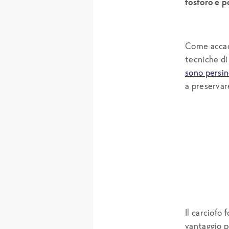
fosforo e p
Come accade
tecniche di
sono persi
a preservar
Il carciofo
vantaggio p