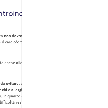
troindicazioni alla dieta dei carc
ta
non dovrebbe essere seguita
da mamme nella fase di alla
 il carciofo
tende a ridurre la produzione di latte
.
ata anche alle persone con
calcoli nella cistifellea
.
da evitare
, o da seguire solo sotto il rigido controllo del pro
 chi è allergico
alle margherite, calendule, crisantemi, ambro
li, in quanto è possibile che possa causare eruzioni cutanee, 
difficoltà respiratorie.