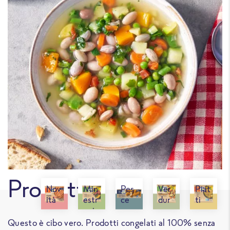
Prodotti
Nov
Min
Pes
Ver
Piat
ità
estr
ce
dur
ti
oni
e
pro
e
nti
Questo è cibo vero. Prodotti congelati al 100% senza